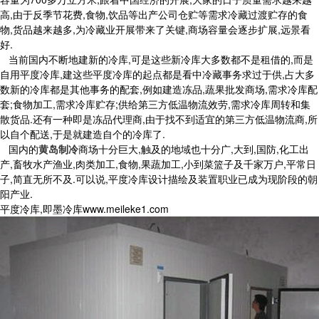
高,由于反季节花费,食物,饮品等出产公司仓贮等需求冷藏过渡贮存的食
物,货品越来越多,为冷藏业开展带来了关键,商场容量会逐步扩展,远景看
好.
当前国内不断地建新的冷库,可是这些新冷库大多数都不是租借的,而是
自用平度冷库,建这些平度冷库的起点都是看中冷藏事务求过于供,占大多
数新的冷库都是其他事务的配套,例如建造冻品,蔬果批发商场,需求冷库配
套;食物加工,需求冷库贮存;供给第三方低温物流效劳,需求冷库周转和集
散货品.还有一种即是冻品代理商,由于找不到适宜的第三方低温物流商,所
以自个配送,于是就建造自个的冷库了.
国内的
黄岛制冷
商场十分巨大,触及的地域也十分广,大到,国防,化工出
产,畜牧水产渔业,肉类加工,食物,果蔬加工,小到菜篮子及千家万户,平常日
子,简直无所不及.可以说,平度冷库设计描绘及装置职业已成为现阶段的朝
阳产业.
平度冷库,即墨冷库www.meileke1.com