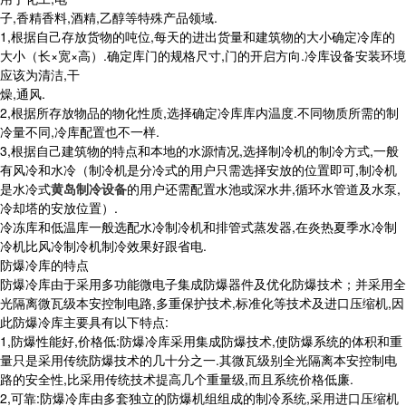
子,香精香料,酒精,乙醇等特殊产品领域.
1,根据自己存放货物的吨位,每天的进出货量和建筑物的大小确定冷库的
大小（长×宽×高）.确定库门的规格尺寸,门的开启方向.冷库设备安装环境
应该为清洁,干
燥,通风.
2,根据所存放物品的物化性质,选择确定冷库库内温度.不同物质所需的制
冷量不同,冷库配置也不一样.
3,根据自己建筑物的特点和本地的水源情况,选择制冷机的制冷方式,一般
有风冷和水冷（制冷机是分冷式的用户只需选择安放的位置即可,制冷机
是水冷式
黄岛制冷设备
的用户还需配置水池或深水井,循环水管道及水泵,
冷却塔的安放位置）.
冷冻库和低温库一般选配水冷制冷机和排管式蒸发器,在炎热夏季水冷制
冷机比风冷制冷机制冷效果好跟省电.
防爆冷库的特点
防爆冷库由于采用多功能微电子集成防爆器件及优化防爆技术；并采用全
光隔离微瓦级本安控制电路,多重保护技术,标准化等技术及进口压缩机,因
此防爆冷库主要具有以下特点:
1,防爆性能好,价格低:防爆冷库采用集成防爆技术,使防爆系统的体积和重
量只是采用传统防爆技术的几十分之一.其微瓦级别全光隔离本安控制电
路的安全性,比采用传统技术提高几个重量级,而且系统价格低廉.
2,可靠:防爆冷库由多套独立的防爆机组组成的制冷系统,采用进口压缩机