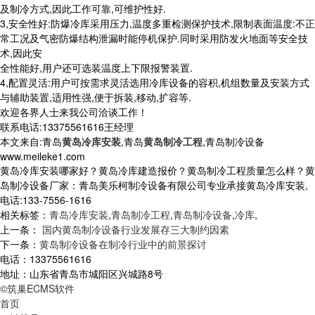
及制冷方式,因此工作可靠,可维护性好.
3,安全性好:防爆冷库采用压力,温度多重检测保护技术,限制表面温度:不正
常工况及气密防爆结构泄漏时能停机保护.同时采用防发火地面等安全技
术,因此安
全性能好,用户还可选装温度上下限报警装置.
4,配置灵活:用户可按需求灵活选用冷库设备的容积,机组数量及安装方式
与辅助装置,适用性强,便于拆装,移动,扩容等.
欢迎各界人士来我公司洽谈工作！
联系电话:13375561616王经理
本文来自:青岛
黄岛冷库安装
,青岛
黄岛制冷工程
,青岛制冷设备
www.meileke1.com
黄岛冷库安装哪家好？黄岛冷库建造报价？黄岛制冷工程质量怎么样？黄
岛制冷设备厂家：青岛美乐柯制冷设备有限公司专业承接黄岛冷库安装,
电话:133-7556-1616
相关标签：
青岛冷库安装
,
青岛制冷工程
,
青岛制冷设备
,
冷库
,
上一条：
国内黄岛制冷设备行业发展存三大制约因素
下一条：
黄岛制冷设备在制冷行业中的前景探讨
电话：13375561616
地址：山东省青岛市城阳区兴城路8号
©筑巢ECMS软件
首页